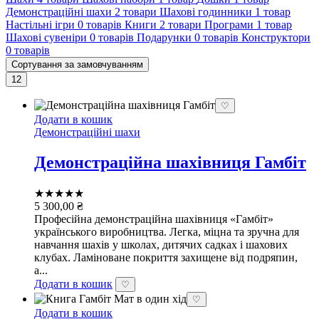
Демонстраційні шахи
2 товари
Шахові годинники
1 товар
Настільні ігри
0 товарів
Книги
2 товари
Програми
1 товар
Шахові сувеніри
0 товарів
Подарунки
0 товарів
Конструктори
0 товарів
Сортування за замовчуванням
12
♡
Додати в кошик
Демонстраційні шахи
Демонстраційна шахівниця Гамбіт
★★★★★
5 300,00
₴
Професійна демонстраційна шахівниця «Гамбіт»
українського виробництва. Легка, міцна та зручна для
навчання шахів у школах, дитячих садках і шахових
клубах. Ламіноване покриття захищене від подряпин,
а...
Додати в кошик
♡
♡
Додати в кошик