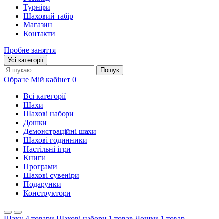
Турніри
Шаховий табір
Магазин
Контакти
Пробне заняття
Усі категорії
Пошук:
Пошук
Обране
Мій кабінет
0
Всі категорії
Шахи
Шахові набори
Дошки
Демонстраційні шахи
Шахові годинники
Настільні ігри
Книги
Програми
Шахові сувеніри
Подарунки
Конструктори
Шахи
4 товари
Шахові набори
1 товар
Дошки
1 товар