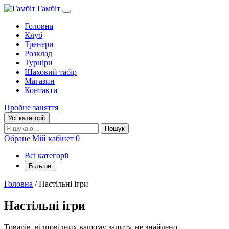
Гамбіт
Головна
Клуб
Тренери
Розклад
Турніри
Шаховий табір
Магазин
Контакти
Пробне заняття
Усі категорії
Пошук:
Пошук
Обране
Мій кабінет
0
Всі категорії
Більше
Головна
/ Настільні ігри
Настільні ігри
Товарів, відповідних вашому запиту, не знайдено.