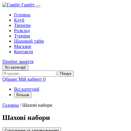
Гамбіт
Головна
Клуб
Тренери
Розклад
Турніри
Шаховий табір
Магазин
Контакти
Пробне заняття
Усі категорії
Пошук:
Пошук
Обране
Мій кабінет
0
Всі категорії
Більше
Головна
/ Шахові набори
Шахові набори
Сортування за замовчуванням