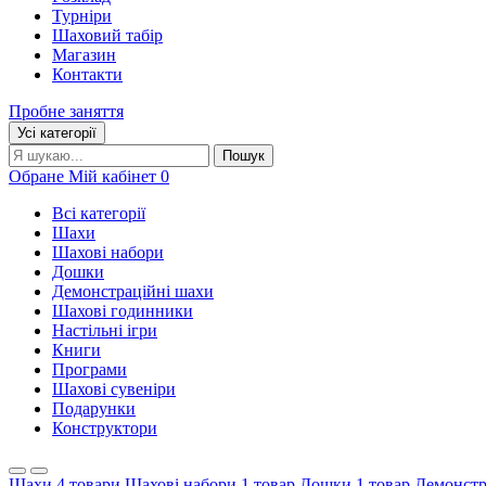
Турніри
Шаховий табір
Магазин
Контакти
Пробне заняття
Усі категорії
Пошук:
Пошук
Обране
Мій кабінет
0
Всі категорії
Шахи
Шахові набори
Дошки
Демонстраційні шахи
Шахові годинники
Настільні ігри
Книги
Програми
Шахові сувеніри
Подарунки
Конструктори
Шахи
4 товари
Шахові набори
1 товар
Дошки
1 товар
Демонстр