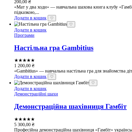
200,00
₴
«Мат у два ходи» — навчальна шахова книга клубу «Гамбіт
підказкою,...
Додати в кошик
♡
♡
Додати в кошик
Програми
Настільна гра Gambitius
★★★★★
1 200,00
₴
«Gambitius» — навчальна настільна гра для знайомства діт
Додати в кошик
♡
♡
Додати в кошик
Демонстраційні шахи
Демонстраційна шахівниця Гамбіт
★★★★★
5 300,00
₴
Професійна демонстраційна шахівниця «Гамбіт» українськ