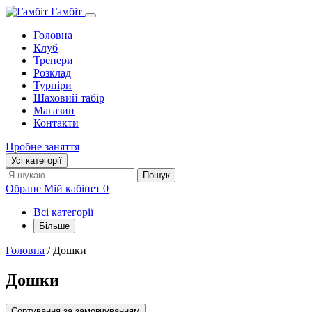
Гамбіт
Головна
Клуб
Тренери
Розклад
Турніри
Шаховий табір
Магазин
Контакти
Пробне заняття
Усі категорії
Пошук:
Пошук
Обране
Мій кабінет
0
Всі категорії
Більше
Головна
/ Дошки
Дошки
Сортування за замовчуванням