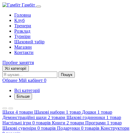
Гамбіт
Головна
Клуб
Тренери
Розклад
Турніри
Шаховий табір
Магазин
Контакти
Пробне заняття
Усі категорії
Пошук:
Пошук
Обране
Мій кабінет
0
Всі категорії
Більше
Шахи
4 товари
Шахові набори
1 товар
Дошки
1 товар
Демонстраційні шахи
2 товари
Шахові годинники
1 товар
Настільні ігри
0 товарів
Книги
2 товари
Програми
1 товар
Шахові сувеніри
0 товарів
Подарунки
0 товарів
Конструктори