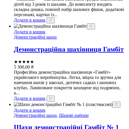
дітей від 3 років із шахами. До комплекту входять
складна дошка, повний набір шахових фішок, додаткові
персонажі, картки із...
Додати в кошик
♡
♡
Додати в кошик
Демонстраційні шахи
Демонстраційна шахівниця Гамбіт
★★★★★
5 300,00
₴
Професійна демонстраційна шахівниця «Гамбіт»
українського виробництва. Легка, міцна та зручна для
навчання шахів у школах, дитячих садках і шахових
клубах. Ламіноване покриття захищене від подряпин,
а...
Додати в кошик
♡
♡
Додати в кошик
Демонстраційні шахи
,
Шахові набори
Шахи демонстраційні Гамбіт № 1