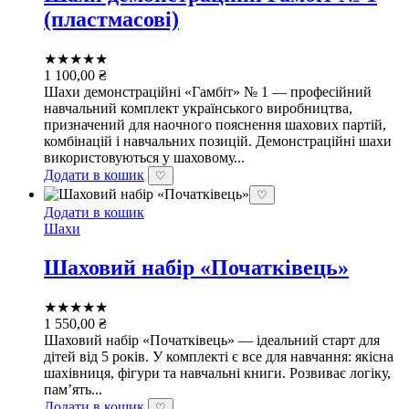
(пластмасові)
★★★★★
1 100,00
₴
Шахи демонстраційні «Гамбіт» № 1 — професійний
навчальний комплект українського виробництва,
призначений для наочного пояснення шахових партій,
комбінацій і навчальних позицій. Демонстраційні шахи
використовуються у шаховому...
Додати в кошик
♡
♡
Додати в кошик
Шахи
Шаховий набір «Початківець»
★★★★★
1 550,00
₴
Шаховий набір «Початківець» — ідеальний старт для
дітей від 5 років. У комплекті є все для навчання: якісна
шахівниця, фігури та навчальні книги. Розвиває логіку,
пам’ять...
Додати в кошик
♡