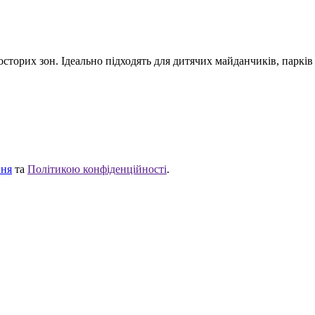
сторих зон. Ідеально підходять для дитячих майданчиків, парків
ння
та
Політикою конфіденційності
.