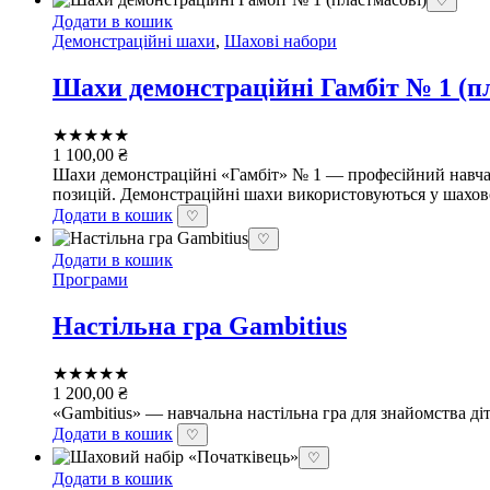
♡
Додати в кошик
Демонстраційні шахи
,
Шахові набори
Шахи демонстраційні Гамбіт № 1 (п
★★★★★
1 100,00
₴
Шахи демонстраційні «Гамбіт» № 1 — професійний навчал
позицій. Демонстраційні шахи використовуються у шахово
Додати в кошик
♡
♡
Додати в кошик
Програми
Настільна гра Gambitius
★★★★★
1 200,00
₴
«Gambitius» — навчальна настільна гра для знайомства діт
Додати в кошик
♡
♡
Додати в кошик