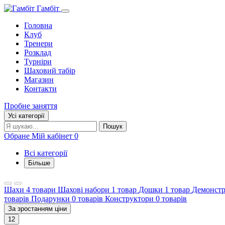
Гамбіт
Головна
Клуб
Тренери
Розклад
Турніри
Шаховий табір
Магазин
Контакти
Пробне заняття
Усі категорії
Пошук:
Пошук
Обране
Мій кабінет
0
Всі категорії
Більше
Шахи
4 товари
Шахові набори
1 товар
Дошки
1 товар
Демонстр
товарів
Подарунки
0 товарів
Конструктори
0 товарів
За зростанням ціни
12