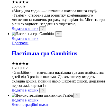
★★★★★
200,00
₴
«Мат у два ходи» — навчальна шахова книга клубу
«Гамбіт», створена для розвитку комбінаційного
мислення та навичок розрахунку варіантів. Містить три
рівні складності: завдання з підказкою,...
Додати в кошик
♡
♡
Додати в кошик
Програми
Настільна гра Gambitius
★★★★★
1 200,00
₴
«Gambitius» — навчальна настільна гра для знайомства
дітей від 3 років із шахами. До комплекту входять
складна дошка, повний набір шахових фішок, додаткові
персонажі, картки із...
Додати в кошик
♡
♡
Додати в кошик
Демонстраційні шахи