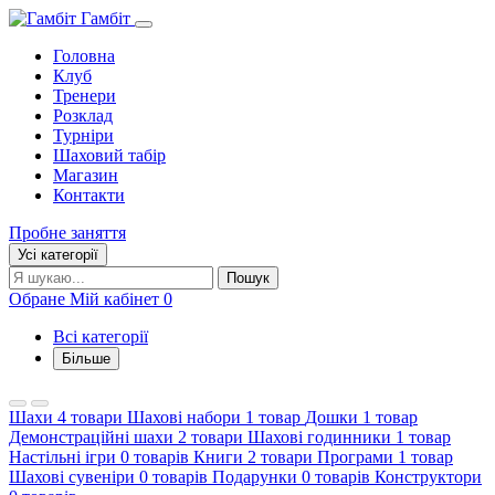
Гамбіт
Головна
Клуб
Тренери
Розклад
Турніри
Шаховий табір
Магазин
Контакти
Пробне заняття
Усі категорії
Пошук:
Пошук
Обране
Мій кабінет
0
Всі категорії
Більше
Шахи
4 товари
Шахові набори
1 товар
Дошки
1 товар
Демонстраційні шахи
2 товари
Шахові годинники
1 товар
Настільні ігри
0 товарів
Книги
2 товари
Програми
1 товар
Шахові сувеніри
0 товарів
Подарунки
0 товарів
Конструктори