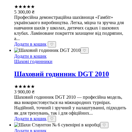
★★★★★
5 300,00
₴
Професійна демонстраційна шахівниця «Гамбіт»
українського виробництва. Легка, міцна та зручна для
навчання шахів у школах, дитячих садках і шахових
клубах. Ламіноване покриття захищене від подряпин,
а...
Додати в кошик
♡
♡
Додати в кошик
Шахові годинники
Шаховий годинник DGT 2010
★★★★★
3 900,00
₴
Шаховий годинник DGT 2010 — професійна модель,
яка використовується на міжнародних турнірах.
Надійний, точний і зручний у налаштуванні, підходить
як для тренувань, так і для офіційних...
Додати в кошик
♡
♡
Додати в кошик