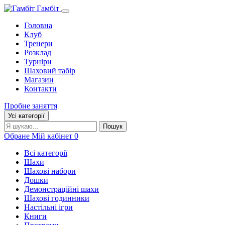
Гамбіт
Головна
Клуб
Тренери
Розклад
Турніри
Шаховий табір
Магазин
Контакти
Пробне заняття
Усі категорії
Пошук:
Пошук
Обране
Мій кабінет
0
Всі категорії
Шахи
Шахові набори
Дошки
Демонстраційні шахи
Шахові годинники
Настільні ігри
Книги