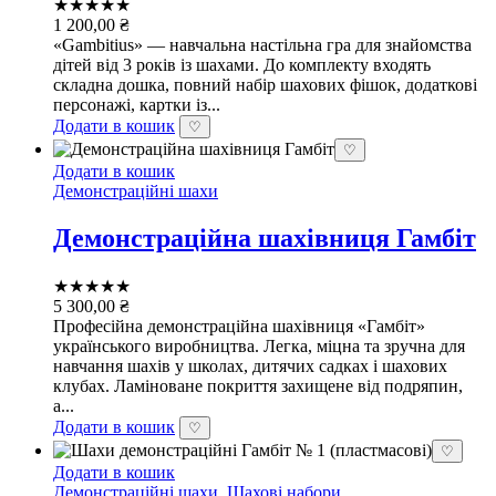
★★★★★
1 200,00
₴
«Gambitius» — навчальна настільна гра для знайомства
дітей від 3 років із шахами. До комплекту входять
складна дошка, повний набір шахових фішок, додаткові
персонажі, картки із...
Додати в кошик
♡
♡
Додати в кошик
Демонстраційні шахи
Демонстраційна шахівниця Гамбіт
★★★★★
5 300,00
₴
Професійна демонстраційна шахівниця «Гамбіт»
українського виробництва. Легка, міцна та зручна для
навчання шахів у школах, дитячих садках і шахових
клубах. Ламіноване покриття захищене від подряпин,
а...
Додати в кошик
♡
♡
Додати в кошик
Демонстраційні шахи
,
Шахові набори