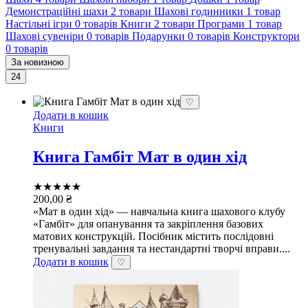
Демонстраційні шахи
2 товари
Шахові годинники
1 товар
Настільні ігри
0 товарів
Книги
2 товари
Програми
1 товар
Шахові сувеніри
0 товарів
Подарунки
0 товарів
Конструктори
0 товарів
За новизною
24
♡
Додати в кошик
Книги
Книга Гамбіт Мат в один хід
★★★★★
200,00
₴
«Мат в один хід» — навчальна книга шахового клубу
«Гамбіт» для опанування та закріплення базових
матових конструкцій. Посібник містить послідовні
тренувальні завдання та нестандартні творчі вправи....
Додати в кошик
♡