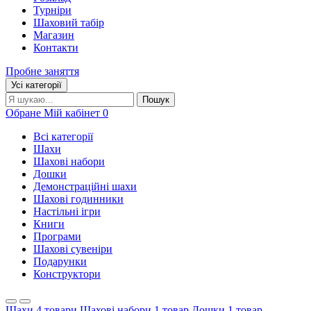
Турніри
Шаховий табір
Магазин
Контакти
Пробне заняття
Усі категорії
Пошук:
Пошук
Обране
Мій кабінет
0
Всі категорії
Шахи
Шахові набори
Дошки
Демонстраційні шахи
Шахові годинники
Настільні ігри
Книги
Програми
Шахові сувеніри
Подарунки
Конструктори
Шахи
4 товари
Шахові набори
1 товар
Дошки
1 товар